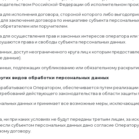
нодательством Российской Федерации об исполнительном прои
ма для исполнения договора, стороной которого либо выгодопр
 для заключения договора по инициативе субъекта персональных
иобретателем или поручителем.
а для осуществления прав и законных интересов оператора или
арушаются права и свободы субъекта персональных данных.
анных, доступ неограниченного круга лиц к которым предоставл
 данные).
данных, подлежащих опубликованию или обязательному раскрыти
других видов обработки персональных данных
брабатываются Оператором, обеспечивается путем реализации п
требований действующего законодательства в области защиты 
ональных данных и принимает все возможные меры, исключающие
, ни при каких условиях не будут переданы третьим лицам, за и
 если субъектом персональных данных дано согласие Оператору 
вому договору.