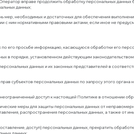
Оператор вправе продолжить обработку персональных данных б
нальных данных;
нь мер, необходимых и достаточных для обеспечения выполнени
ии с ним нормативными правовыми актами, если иное не предус
х по его просьбе информацию, касающуюся обработки его персо
ных в порядке, установленном действующим законодательством
персональных данных и их законных представителей в соответс
прав субъектов персональных данных по запросу этого органа 
 неограниченный доступ к настоящей Политике в отношении обр
ические меры для защиты персональных данных от неправомерног
тавления, распространения персональных данных, а также от и
оставление, доступ) персональных данных, прекратить обработк
льных данных;