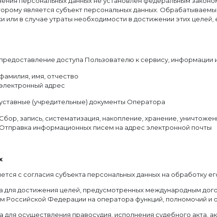
нения персональных данных не установлен федеральным законом
торому является субъект персональных данных. Обрабатываемы
 или в случае утраты необходимости в достижении этих целей
предоставление доступа Пользователю к сервису, информации 
фамилия, имя, отчество
электронный адрес
уставные (учредительные) документы Оператора
Сбор, запись, систематизация, накопление, хранение, уничтоже
Отправка информационных писем на адрес электронной почты
х
ется с согласия субъекта персональных данных на обработку ег
ма для достижения целей, предусмотренных международным дог
 Российской Федерации на оператора функций, полномочий и 
 для осуществления правосудия, исполнения судебного акта, ак