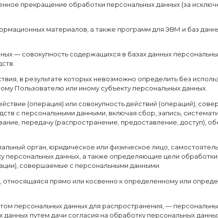
менное прекращение обработки персональных данных (за исключ
формационных материалов, а также программ для ЭВМ и баз данн
нных — совокупность содержащихся в базах данных персональны
ств.
ствия, в результате которых невозможно определить без испол
ому Пользователю или иному субъекту персональных данных.
ействие (операция) или совокупность действий (операций), сов
дств с персональными данными, включая сбор, запись, системат
вание, передачу (распространение, предоставление, доступ), об
пальный орган, юридическое или физическое лицо, самостоятел
 персональных данных, а также определяющие цели обработки 
рации), совершаемые с персональными данными.
, относящаяся прямо или косвенно к определенному или опред
том персональных данных для распространения, — персональные
 данных путем дачи согласия на обработку персональных данн