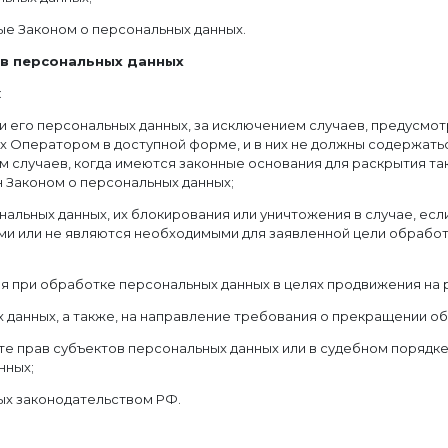
ые Законом о персональных данных.
ов персональных данных
:
 его персональных данных, за исключением случаев, предусмо
 Оператором в доступной форме, и в них не должны содержать
м случаев, когда имеются законные основания для раскрытия та
 Законом о персональных данных;
нальных данных, их блокирования или уничтожения в случае, ес
ми или не являются необходимыми для заявленной цели обработ
 при обработке персональных данных в целях продвижения на ры
х данных, а также, на направление требования о прекращении о
те прав субъектов персональных данных или в судебном порядк
нных;
ых законодательством РФ.