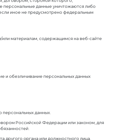
, договором, стороной которого,
е персональные данные уничтожаются либо
, если иное не предусмотрено федеральным
и/или материалам, содержащимся на веб-сайте
ние и обезличивание персональных данных
о персональных данных.
овором Российской Федерации или законом, для
обязанностей.
та другого органа или должностного лица,