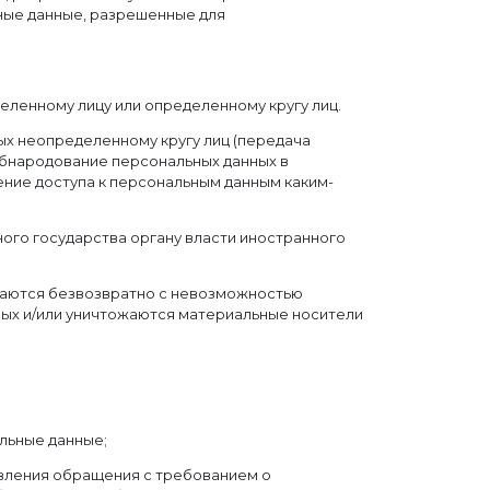
ные данные, разрешенные для
еленному лицу или определенному кругу лиц.
ых неопределенному кругу лиц (передача
обнародование персональных данных в
ние доступа к персональным данным каким-
ого государства органу власти иностранного
ожаются безвозвратно с невозможностью
ых и/или уничтожаются материальные носители
льные данные;
авления обращения с требованием о