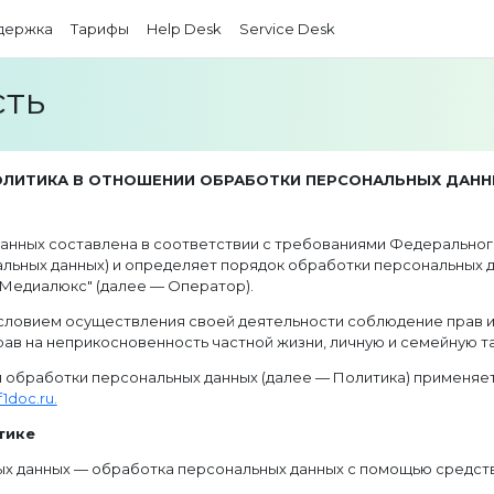
держка
Тарифы
Help Desk
Service Desk
ть
ЛИТИКА В ОТНОШЕНИИ ОБРАБОТКИ ПЕРСОНАЛЬНЫХ ДАН
нных составлена в соответствии с требованиями Федерального з
альных данных) и определяет порядок обработки персональных
Медиалюкс" (далее — Оператор).
 условием осуществления своей деятельности соблюдение прав 
рав на неприкосновенность частной жизни, личную и семейную та
и обработки персональных данных (далее — Политика) применяе
f1doc.ru.
тике
ых данных — обработка персональных данных с помощью средств